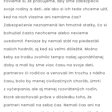
Povieme si, že pracujeme, aby sme zabezpečili
svoje rodiny a deti…ale ako si ich teda chceme užiť,
keď na nich vlastne ani nemáme čas?
Zabezpečenie neznamená len hmotné statky, čo si
bohužiaľ často nechceme alebo nevieme
uvedomiť. Peniaze by nemali stáť na piedestáli
našich hodnôt, aj keď sú veľmi dôležité. Možno
keby sa trošku zvoľnilo tempo našej uponáhľanej
doby a mali by sme viac času na svoje deti,
partnerov či rodičov a venovali im trochu z nášho
času, bolo by menej civilizačných chorôb, úmrtí
z vyčerpania, ale aj menej rozvrátených rodín,
ktoré skrachovali práve v dôsledku toho, že
partneri nemali na seba čas. Nemali čas ani na