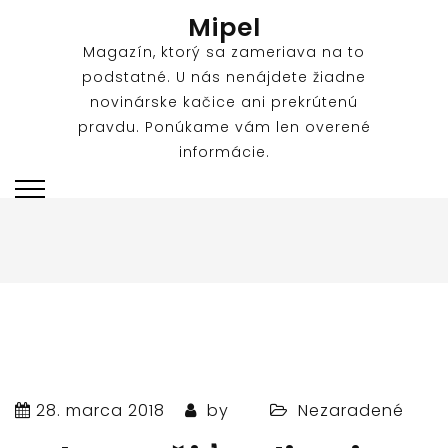
Skip
Mipel
to
Magazín, ktorý sa zameriava na to
content
podstatné. U nás nenájdete žiadne
novinárske kačice ani prekrútenú
pravdu. Ponúkame vám len overené
informácie.
28. marca 2018
by
Nezaradené