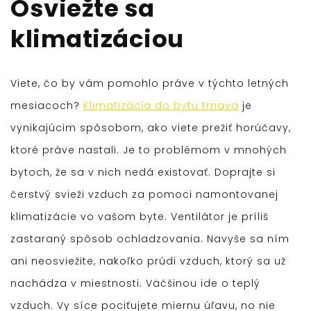
Osviežte sa
klimatizáciou
Viete, čo by vám pomohlo práve v týchto letných
mesiacoch?
Klimatizácia do bytu trnava
je
vynikajúcim spôsobom, ako viete prežiť horúčavy,
ktoré práve nastali. Je to problémom v mnohých
bytoch, že sa v nich nedá existovať. Doprajte si
čerstvý svieži vzduch za pomoci namontovanej
klimatizácie vo vašom byte. Ventilátor je príliš
zastaraný spôsob ochladzovania. Navyše sa ním
ani neosviežite, nakoľko prúdi vzduch, ktorý sa už
nachádza v miestnosti. Väčšinou ide o teplý
vzduch. Vy síce pociťujete miernu úľavu, no nie