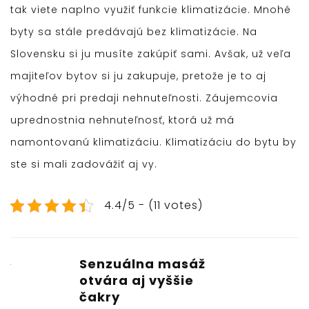
tak viete naplno využiť funkcie klimatizácie. Mnohé
byty sa stále predávajú bez klimatizácie. Na
Slovensku si ju musíte zakúpiť sami. Avšak, už veľa
majiteľov bytov si ju zakupuje, pretože je to aj
výhodné pri predaji nehnuteľnosti. Záujemcovia
uprednostnia nehnuteľnosť, ktorá už má
namontovanú klimatizáciu. Klimatizáciu do bytu by
ste si mali zadovážiť aj vy.
4.4/5 - (11 votes)
Senzuálna masáž
otvára aj vyššie
čakry