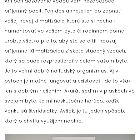
Ani ochladzovanie vodou vám nezabezpečí
príjemný pocit. Ten dosiahnete len po zapnutí
vašej novej klimatizácie, ktorú ste si nechali
namontovať vo vašom byte či rodinnom dome.
Urobte všetko pre to, aby ste sa cítili naozaj
príjemne. Klimatizáciou získate studený vzduch,
ktorý sa bude rozprestierať v celom vašom byte.
Je to veľmi dobré na ľudský organizmus. Aj v
bytoch je možné fungovať a existovať. Ide to však
len s dobrým riešením. Akurát sedím v plavkách vo
svojom byte. Je mi neskutočne horúco, keďže
vonku sú štyridsiatky. Avšak, je tu jeden spôsob,
ktorý o chvíľu využijem naplno.