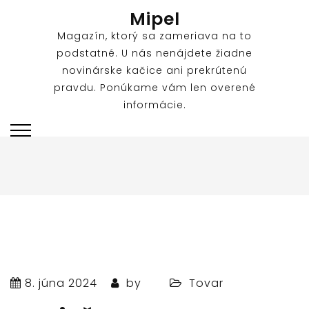
Skip
Mipel
to
Magazín, ktorý sa zameriava na to
content
podstatné. U nás nenájdete žiadne
novinárske kačice ani prekrútenú
pravdu. Ponúkame vám len overené
informácie.
8. júna 2024
by
Tovar