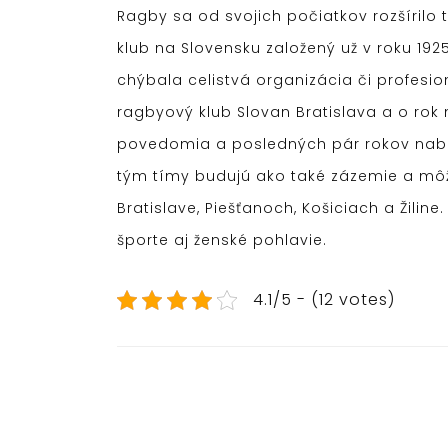
Ragby sa od svojich počiatkov rozšírilo
klub na Slovensku založený už v roku 19
chýbala celistvá organizácia či profesio
ragbyový klub Slovan Bratislava a o rok
povedomia a posledných pár rokov naber
tým tímy budujú ako také zázemie a môž
Bratislave, Piešťanoch, Košiciach a Žil
športe aj ženské pohlavie.
4.1/5 - (12 votes)