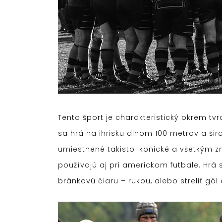
Tento šport je charakteristický okrem tvrd
sa hrá na ihrisku dlhom 100 metrov a ši
umiestnené takisto ikonické a všetkým 
používajú aj pri americkom futbale. Hrá s
bránkovú čiaru – rukou, alebo streliť gó