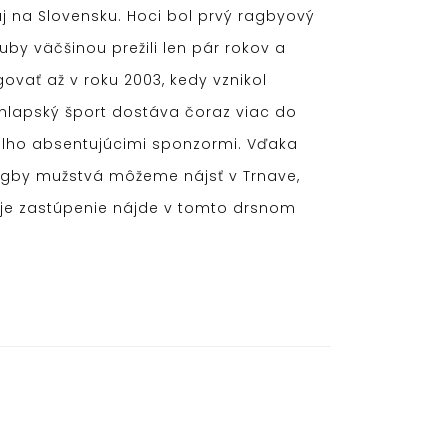
aj na Slovensku. Hoci bol prvý ragbyový
by väčšinou prežili len pár rokov a
ovať až v roku 2003, kedy vznikol
chlapský šport dostáva čoraz viac do
dlho absentujúcimi sponzormi. Vďaka
ragby mužstvá môžeme nájsť v Trnave,
voje zastúpenie nájde v tomto drsnom