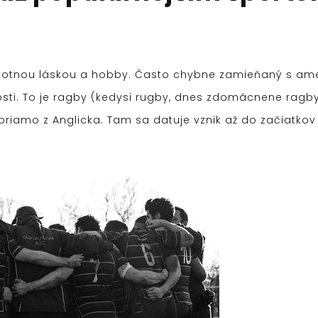
ivotnou láskou a hobby. Často chybne zamieňaný s ame
i. To je ragby (kedysi rugby, dnes zdomácnene ragby). 
 priamo z Anglicka. Tam sa datuje vznik až do začiatkov 