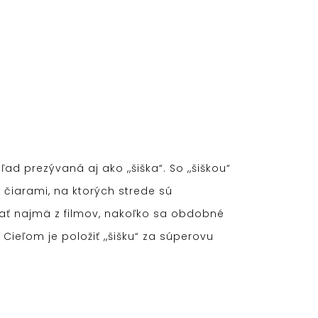
ad prezývaná aj ako ,,šiška“. So ,,šiškou“
 čiarami, na ktorých strede sú
ať najmä z filmov, nakoľko sa obdobné
Cieľom je položiť ,,šišku“ za súperovu