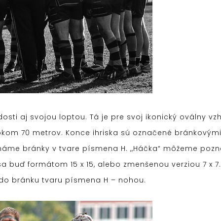
osti aj svojou loptou. Tá je pre svoj ikonický oválny vzhľ
rokom 70 metrov. Konce ihriska sú označené bránkovými
známe bránky v tvare písmena H. ,,Háčka“ môžeme pozn
a buď formátom 15 x 15, alebo zmenšenou verziou 7 x 7. 
l do bránku tvaru písmena H – nohou.