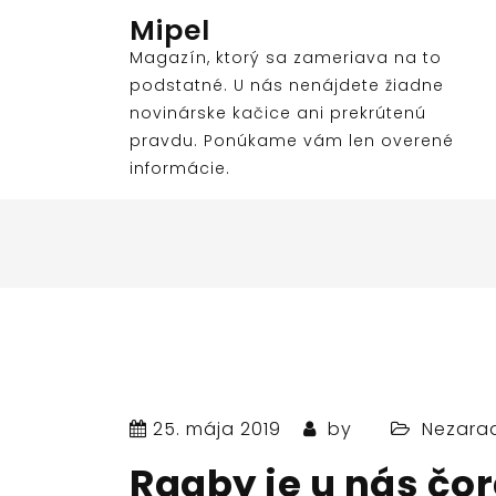
Skip
Mipel
to
Magazín, ktorý sa zameriava na to
content
podstatné. U nás nenájdete žiadne
novinárske kačice ani prekrútenú
pravdu. Ponúkame vám len overené
informácie.
25. mája 2019
by
Nezara
Ragby je u nás čo