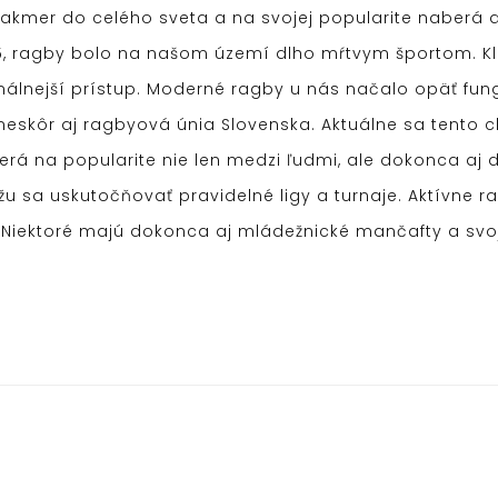
 takmer do celého sveta a na svojej popularite naberá 
25, ragby bolo na našom území dlho mŕtvym športom. Klu
nálnejší prístup. Moderné ragby u nás načalo opäť fung
 neskôr aj ragbyová únia Slovenska. Aktuálne sa tento 
á na popularite nie len medzi ľudmi, ale dokonca aj 
u sa uskutočňovať pravidelné ligy a turnaje. Aktívne 
ine. Niektoré majú dokonca aj mládežnické mančafty a s