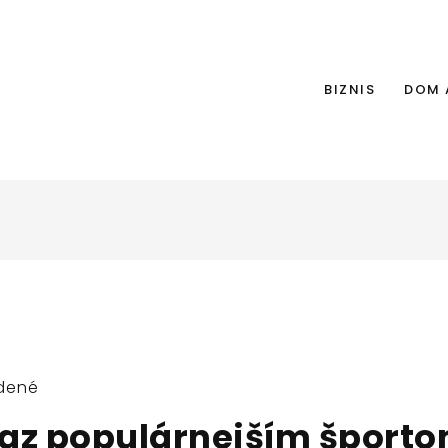
BIZNIS
DOM 
dené
raz populárnejším šport