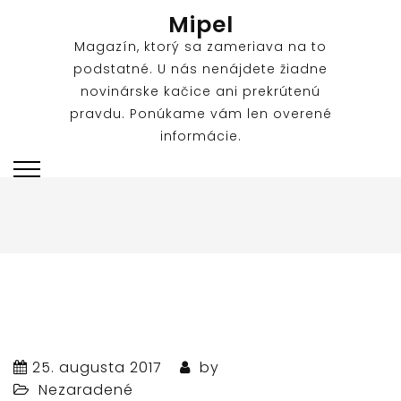
Skip
Mipel
to
Magazín, ktorý sa zameriava na to
content
podstatné. U nás nenájdete žiadne
novinárske kačice ani prekrútenú
pravdu. Ponúkame vám len overené
informácie.
25. augusta 2017
by
Nezaradené