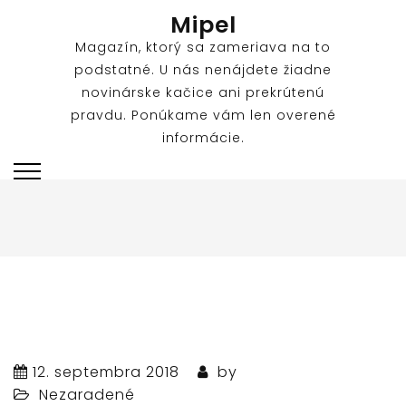
Skip
Mipel
to
Magazín, ktorý sa zameriava na to
content
podstatné. U nás nenájdete žiadne
novinárske kačice ani prekrútenú
pravdu. Ponúkame vám len overené
informácie.
12. septembra 2018
by
Nezaradené