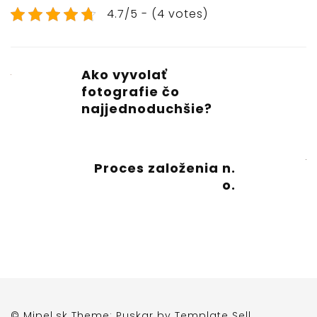
4.7/5 - (4 votes)
Ako vyvolať
fotografie čo
najjednoduchšie?
Proces založenia n.
o.
© Mipel.sk Theme: Puskar by
Template Sell
.