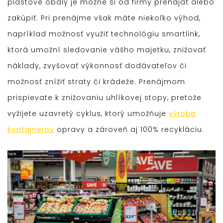
plastové obaly je možné si od firmy prenajať alebo
zakúpiť. Pri prenájme však máte niekoľko výhod,
napríklad možnosť využiť technológiu smartlink,
ktorá umožní sledovanie vášho majetku, znižovať
náklady, zvyšovať výkonnosť dodávateľov či
možnosť znížiť straty či krádeže. Prenájmom
prispievate k znižovaniu uhlíkovej stopy, pretože
vyžijete uzavretý cyklus, ktorý umožňuje
výroba
kontajnerov
opravy a zároveň aj 100% recykláciu.