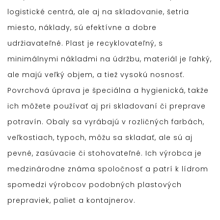
logistické centrá, ale aj na skladovanie, šetria
miesto, náklady, sú efektívne a dobre
udržiavateľné. Plast je recyklovateľný, s
minimálnymi nákladmi na údržbu, materiál je ľahký,
ale majú veľký objem, a tiež vysokú nosnosť.
Povrchová úprava je špeciálna a hygienická, takže
ich môžete používať aj pri skladovaní či preprave
potravín.
Obaly sa vyrábajú v rozličných farbách,
veľkostiach, typoch, môžu sa skladať, ale sú aj
pevné, zasúvacie či stohovateľné. Ich výrobca je
medzinárodne známa spoločnosť a patrí k lídrom
spomedzi výrobcov podobných plastových
prepraviek, paliet a kontajnerov.