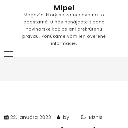
Skip
Mipel
to
Magazín, ktorý sa zameriava na to
content
podstatné. U nás nenájdete žiadne
novinárske kačice ani prekrútenú
pravdu. Ponúkame vám len overené
informácie.
22. januára 2023
by
Biznis