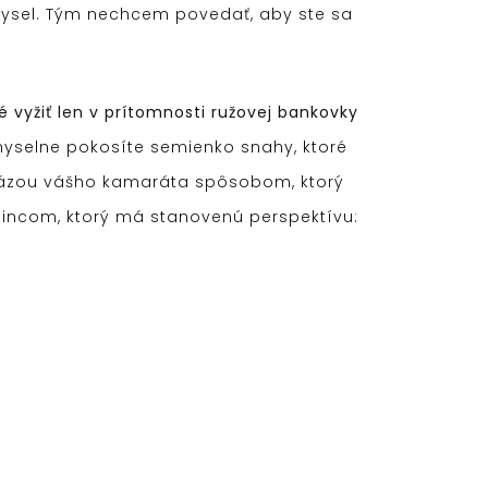
 zmysel. Tým nechcem povedať, aby ste sa
é vyžiť len v prítomnosti ružovej bankovky
myselne pokosíte semienko snahy, ktoré
frázou vášho kamaráta spôsobom, ktorý
edincom, ktorý má stanovenú perspektívu: