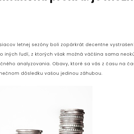
acov letnej sezóny boli zopárkrát decentne vystrašen
o iných ľudí, z ktorých však možná väčšina sama neokús
očného analyzovania. Obavy, ktoré sa vás z času na ča
konečnom dôsledku vašou jedinou záhubou.