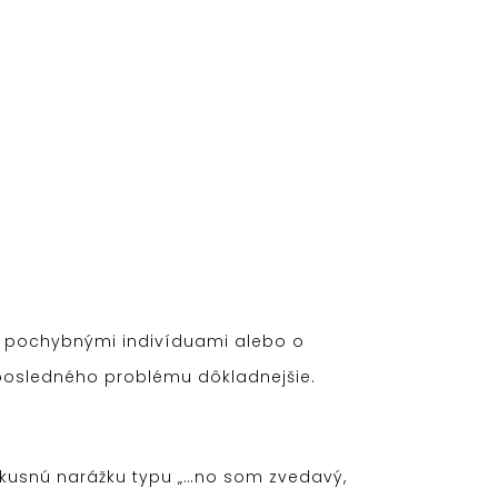
s pochybnými indivíduami alebo o
 posledného problému dôkladnejšie.
vkusnú narážku typu „…no som zvedavý,