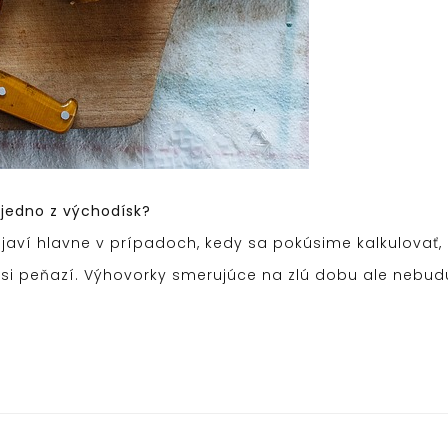
jedno z východísk?
javí hlavne v prípadoch, kedy sa pokúsime kalkulovať,
a si peňazí. Výhovorky smerujúce na zlú dobu ale nebu