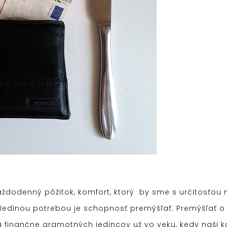
každodenný pôžitok, komfort, ktorý by sme s určitosťo
 Jedinou potrebou je schopnosť premýšľať. Premýšľať
h a finančne gramotných jedincov už vo veku, kedy naš