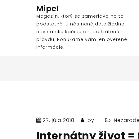
Skip
Mipel
to
Magazín, ktorý sa zameriava na to
content
podstatné. U nás nenájdete žiadne
novinárske kačice ani prekrútenú
pravdu. Ponúkame vám len overené
informácie.
27. júla 2018
by
Nezarad
Internátny život =