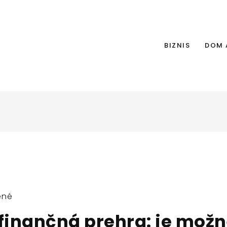
BIZNIS
DOM 
ené
 finančná prehra: je možn