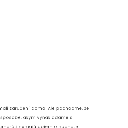
u mali zaručení doma. Ale pochopme, že
 o spôsobe, akým vynakladáme s
i kamaráti nemajú pojem o hodnote