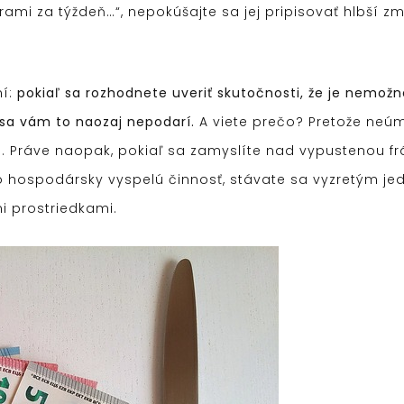
urami za týždeň…“, nepokúšajte sa jej pripisovať hlbší
ní:
pokiaľ sa rozhodnete uveriť skutočnosti, že je nemožn
 sa vám to naozaj nepodarí.
A viete prečo? Pretože neú
o. Práve naopak, pokiaľ sa zamyslíte nad vypustenou 
a o hospodársky vyspelú činnosť, stávate sa vyzretým j
i prostriedkami.