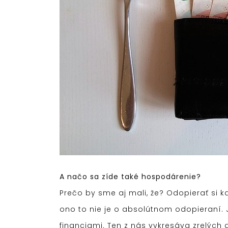
A načo sa zíde také hospodárenie?
Prečo by sme aj mali, že? Odopierať si 
ono to nie je o absolútnom odopieraní.
financiami. Ten z nás vykresáva zrelýc