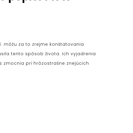
í: môžu za to zrejme konštatovania
ila tento spôsob života. Ich vyjadrenia
s zmocnia pri hrôzostrašne znejúcich