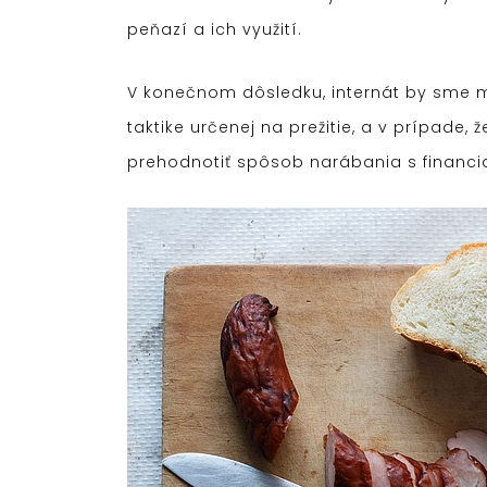
peňazí a ich využití.
V konečnom dôsledku, internát by sme m
taktike určenej na prežitie, a v prípad
prehodnotiť spôsob narábania s financi