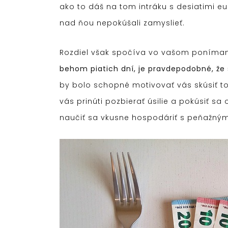
ako to dáš na tom intráku s desiatimi e
nad ňou nepokúšali zamyslieť.
Rozdiel však spočíva vo vašom poníma
behom piatich dní, je pravdepodobné, že
by bolo schopné motivovať vás skúsiť t
vás prinúti pozbierať úsilie a pokúsiť s
naučiť sa vkusne hospodáriť s peňažným