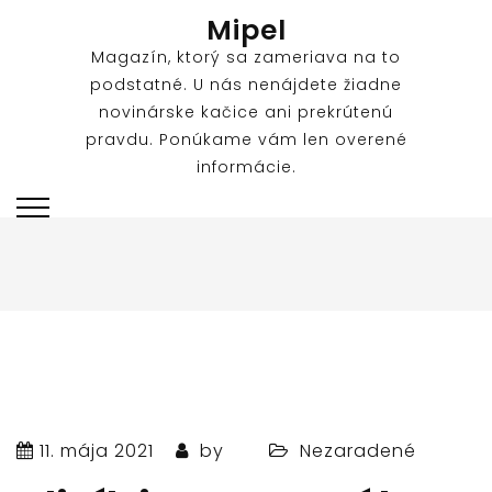
Skip
Mipel
to
Magazín, ktorý sa zameriava na to
content
podstatné. U nás nenájdete žiadne
novinárske kačice ani prekrútenú
pravdu. Ponúkame vám len overené
informácie.
11. mája 2021
by
Nezaradené