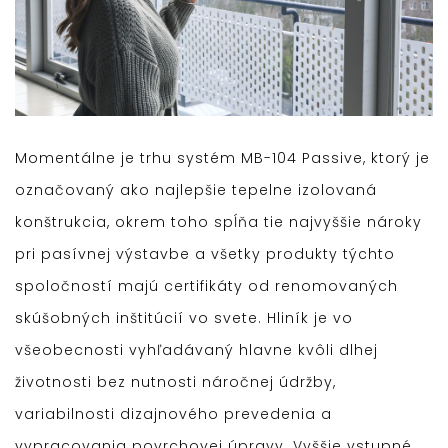
Momentálne je trhu systém MB-104 Passive, ktorý je
označovaný ako najlepšie tepelne izolovaná
konštrukcia, okrem toho spĺňa tie najvyššie nároky
pri pasívnej výstavbe a všetky produkty týchto
spoločností majú certifikáty od renomovaných
skúšobných inštitúcií vo svete. Hliník je vo
všeobecnosti vyhľadávaný hlavne kvôli dlhej
životnosti bez nutnosti náročnej údržby,
variabilnosti dizajnového prevedenia a
vypracovania povrchovej úpravy. Vyššie vstupné