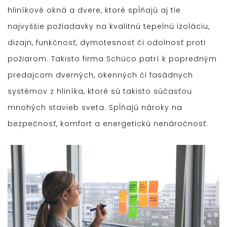
hliníkové okná a dvere, ktoré spĺňajú aj tie
najvyššie požiadavky na kvalitnú tepelnú izoláciu,
dizajn, funkčnosť, dymotesnosť či odolnosť proti
požiarom. Takisto firma Schüco patrí k popredným
predajcom dverných, okenných či fasádnych
systémov z hliníka, ktoré sú takisto súčasťou
mnohých stavieb sveta. Spĺňajú nároky na
bezpečnosť, komfort a energetickú nenáročnosť.