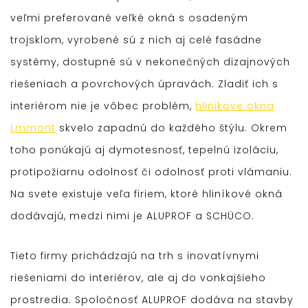
veľmi preferované veľké okná s osadeným
trojsklom, vyrobené sú z nich aj celé fasádne
systémy, dostupné sú v nekonečných dizajnových
riešeniach a povrchových úpravách. Zladiť ich s
interiérom nie je vôbec problém,
hlinikove okna
Lmmont
skvelo zapadnú do každého štýlu. Okrem
toho ponúkajú aj dymotesnosť, tepelnú izoláciu,
protipožiarnu odolnosť či odolnosť proti vlámaniu.
Na svete existuje veľa firiem, ktoré hliníkové okná
dodávajú, medzi nimi je ALUPROF a SCHÜCO.
Tieto firmy prichádzajú na trh s inovatívnymi
riešeniami do interiérov, ale aj do vonkajšieho
prostredia. Spoločnosť ALUPROF dodáva na stavby