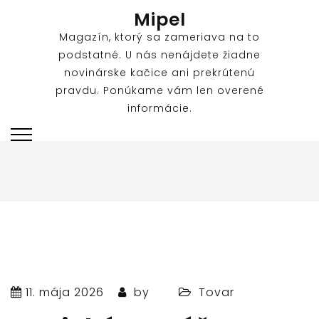
Skip
Mipel
to
Magazín, ktorý sa zameriava na to
content
podstatné. U nás nenájdete žiadne
novinárske kačice ani prekrútenú
pravdu. Ponúkame vám len overené
informácie.
11. mája 2026
by
Tovar