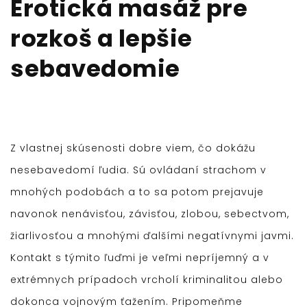
Erotická masáž pre
rozkoš a lepšie
sebavedomie
Z vlastnej skúsenosti dobre viem, čo dokážu
nesebavedomí ľudia. Sú ovládaní strachom v
mnohých podobách a to sa potom prejavuje
navonok nenávisťou, závisťou, zlobou, sebectvom,
žiarlivosťou a mnohými ďalšími negatívnymi javmi.
Kontakt s týmito ľuďmi je veľmi nepríjemný a v
extrémnych prípadoch vrcholí kriminalitou alebo
dokonca vojnovým ťažením. Pripomeňme