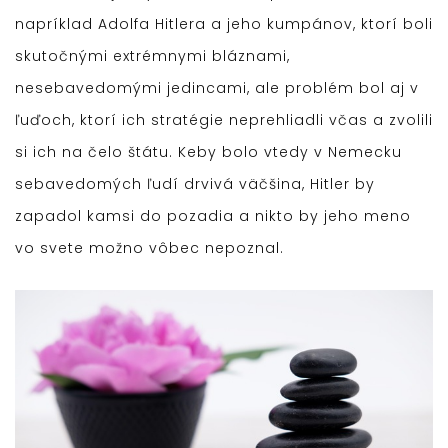
napríklad Adolfa Hitlera a jeho kumpánov, ktorí boli
skutočnými extrémnymi bláznami,
nesebavedomými jedincami, ale problém bol aj v
ľuďoch, ktorí ich stratégie neprehliadli včas a zvolili
si ich na čelo štátu. Keby bolo vtedy v Nemecku
sebavedomých ľudí drvivá väčšina, Hitler by
zapadol kamsi do pozadia a nikto by jeho meno
vo svete možno vôbec nepoznal.