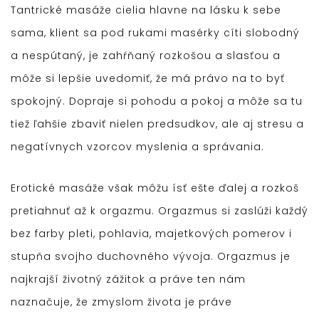
Tantrické masáže cielia hlavne na lásku k sebe
sama, klient sa pod rukami masérky cíti slobodný
a nespútaný, je zahŕňaný rozkošou a slasťou a
môže si lepšie uvedomiť, že má právo na to byť
spokojný. Dopraje si pohodu a pokoj a môže sa tu
tiež ľahšie zbaviť nielen predsudkov, ale aj stresu a
negatívnych vzorcov myslenia a správania.
Erotické masáže však môžu ísť ešte ďalej a rozkoš
pretiahnuť až k orgazmu. Orgazmus si zaslúži každý
bez farby pleti, pohlavia, majetkových pomerov i
stupňa svojho duchovného vývoja. Orgazmus je
najkrajší životný zážitok a práve ten nám
naznačuje, že zmyslom života je práve