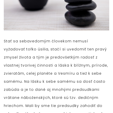
Stať sa sebavedomým človekom nemusí
vyžadovať toľko úsilia, stačí si uvedomiť ten pravý
zmysel života a tým je predovšetkým radosť z
vlastnej tvorivej činnosti a láska k blížnym, prírode,
zvieratám, celej planéte a Vesmíru a tiež k sebe
samému. Na lásku k sebe samému sa dosť často
zabúda a je to dané aj mnohými predsudkami
vrátane náboženských, ktoré sú tzv. dedičným
hriechom. Mali by sme tie predsudky zahodiť do