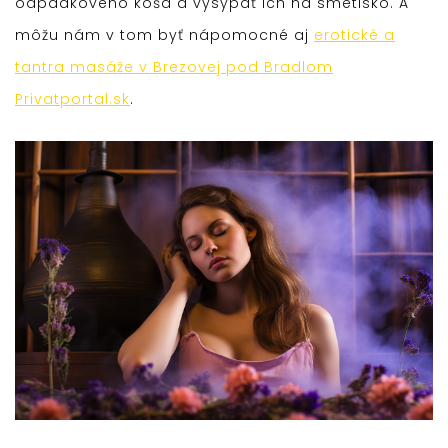
odpadkového koša a vysypať ich na smetisko. A
môžu nám v tom byť nápomocné aj
erotické a
tantra masáže v Brezovej pod Bradlom
Privatportal.sk
.