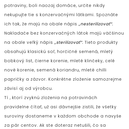
potraviny, boli naozaj domáce, určite nikdy
nekupujte tie s konzervačnými látkami. Spoznáte
ich tak, že majú na obale nápis
„nesterilizovať“.
Nakladače bez konzervačných látok majú väčšinou
na obale veľký nápis
„sterilizovať“.
Tieto produkty
obsahujú klasickú soľ, horčičné semená, mletý
bobkový list, čierne korenie, mleté klinčeky, celé
nové korenie, semená koriandru, mleté chilli
papričky a zázvor. Konkrétne zloženie samozrejme
závisí aj od výrobcu.
Tí , ktorí zvyknú zloženia na potravinách
pravidelne čítať, už asi dávnejšie zistili, že všetky
suroviny dostaneme v každom obchode a navyše
za pár centov. Ak ste doteraz netušili, čo sa