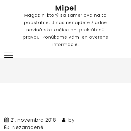
Skip
Mipel
to
Magazín, ktorý sa zameriava na to
content
podstatné. U nás nenájdete žiadne
novinárske kačice ani prekrútenú
pravdu. Ponúkame vám len overené
informácie.
21. novembra 2018
by
Nezaradené