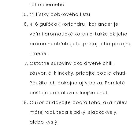
toho čierneho
tri lístky bobkového listu
4-6 guľôčok koriandru- koriander je
veľmi aromatické korenie, takže ak jeho
arómu neobľubujete, pridajte ho pokojne
i menej
Ostatné suroviny ako drvené chilli,
zázvor, či klinčeky, pridajte podľa chuti.
Použite ich pokojne aj v celku. Pomleté
púšťajú do nálevu silnejšiu chuť.
Cukor pridávajte podľa toho, aká nálev
máte radi, teda sladký, sladkokyslý,
alebo kyslý.