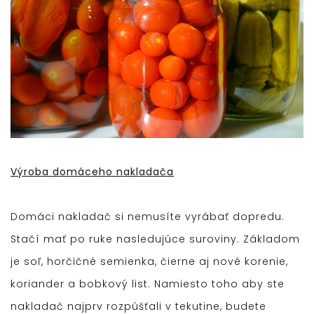
Výroba domáceho nakladača
Domáci nakladač si nemusíte vyrábať dopredu.
Stačí mať po ruke nasledujúce suroviny. Základom
je soľ, horčičné semienka, čierne aj nové korenie,
koriander a bobkový list. Namiesto toho aby ste
nakladač najprv rozpúšťali v tekutine, budete